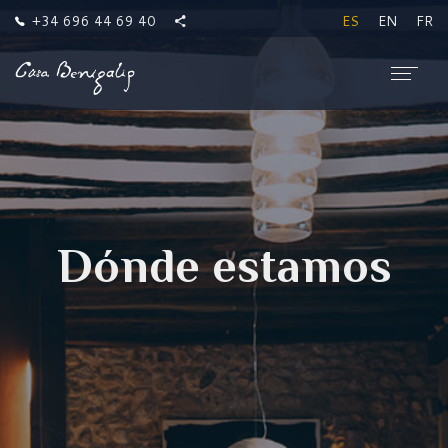
+34 696 44 69 40
ES
EN
FR
Dónde estamos